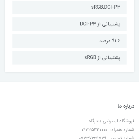
sRGB,DCI-P3
پشتیبانی از DCI-P3
91.6 درصد
پشتیبانی از sRGB
درباره ما
فروشگاه اینترنتی بندرگاه
شماره همراه: 09335330000
شماره تماس: 07737224779