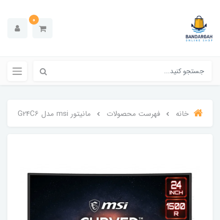
0
خانه
فهرست محصولات
مانیتور msi مدل G24C6