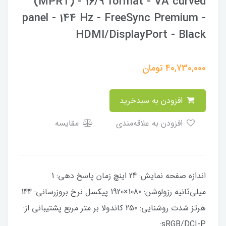
(MPRT) - 16/9 format - VA curved
panel - 144 Hz - FreeSync Premium -
HDMI/DisplayPort - Black
40,730,000
تومان
افزودن به سبدخرید
افزودن به علاقه‌مندی
مقایسه
اندازه صفحه نمایش: 24 اینچ زمان پاسخ دهی: 1
میلی‌ثانیه رزولوشن: 1080×1920 پیکسل نرخ بروزرسانی: 144
هرتز شدت روشنایی: 250 کاندولا بر متر مربع پشتیبانی از:
sRGB/DCI-P: