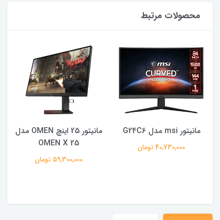
محصولات مرتبط
مانیتور msi مدل G24C6
مانیتور 25 اینچ OMEN مدل
OMEN X 25
40,730,000 تومان
59,300,000 تومان