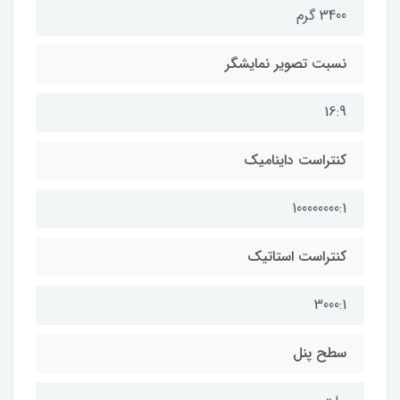
3400 گرم
نسبت تصویر نمایشگر
16:9
کنتراست داینامیک
100000000:1
کنتراست استاتیک
3000:1
سطح پنل