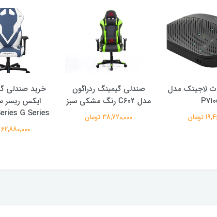
وث لاجیتک مدل
صندلی گیمینگ ردراگون
خرید صندلی گ
P710
مدل C602 رنگ مشکی سبز
ایکس ریسر س
eries G Series
 تومان
38,720,000 تومان
62,880,000 تومان