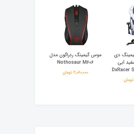
یمینگ دی
موس گیمینگ ردراگون مدل
م
فید آبی
Nothosaur M606
g Redragon M703
DxRacer S
2,060,000 تومان
4,350,000 تومان