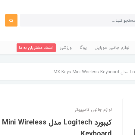
لوازم جانبی موبایل
یوگا
ورزشی
اعتماد مشتریان به ما
لوازم جانبی کامپیوتر
کیبورد Logitech مدل eless
Keyboard