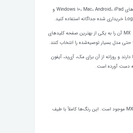
با اتصال بی‌سیم بلوتوث ۵٫۰ کم انرژی، MX Keys Mini تقریبا سازگاری جهانی با بسیاری از دستگاه‌ها، از جمله پلتفرم‌های Windows 10، Mac، Android، iPad و
یک صفحه کلید واقعا دیدنی از نظر عملکرد با وجود اندازه کوچکش. به همین دلیل است که سبک قوی سری لاجیتک MX آن را به یکی از بهترین صفحه کلید‌‌‌‌های
 را دارند و روزانه از آن برای مک، آی‌پد، آیفون
به دست آورده است.
گرافیت، خاکستری روشن، صورتی و نقره ای رنگ هایی هستند که برای این صفحه کلید کوچک لاجیتک MX Keys Mini موجود است. این رنگ‌ها کاملاً با طیف