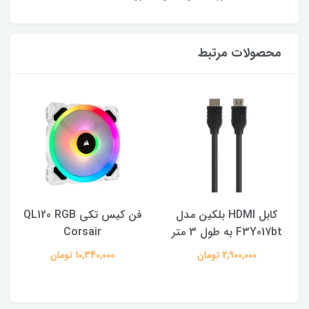
محصولات مرتبط
کابل HDMI بلکین مدل
فن کیس تکی QL120 RGB
F3Y017bt به طول 3 متر
Corsair
2,900,000 تومان
10,340,000 تومان