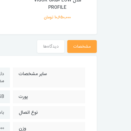
Tenkeyless، نورپردازی
مدل VIGOR GK50 LOW
PROFILE
RGB
9,180,00 تومان
10,650,000 تومان
مشخصات
دیدگاه‌ها
سایر مشخصات
دا
مدت
پورت
SB
نوع اتصال
با
وزن
1000 