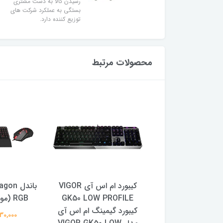
رسیدن کالا به دست مشتری
بستگی به عملکرد شرکت های
توزیع کننده دارد.
محصولات مرتبط
گیمینگ ردراگون مدل
کیبورد ام اس آی VIGOR
DRACONIC K530 PRO،
GK50 LOW PROFILE
RGB (موس + كيبورد)
مکانیکال قهوه‌ای،
کیبورد گیمینگ ام اس آی
18,830,000