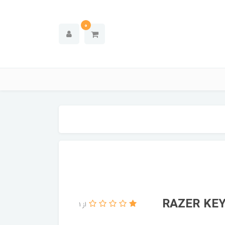
0
از 1