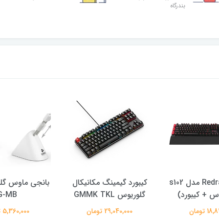
بندرگاه
باندل Redragon مدل s102
کیبورد گیمینگ مکانیکال
بانجی ماوس گل
گلوریوس GMMK TKL
G-MB
 تومان
29,040,000 تومان
5,360,000 تومان