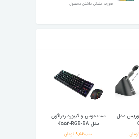
صورت مشکل داشتن محصول
وریس مدل
ست موس و كيبورد ردراگون
کیبورد مخصوص باز
مدل K552-RGB-BA
پی مدل PAVILION 500
8,560,000 تومان