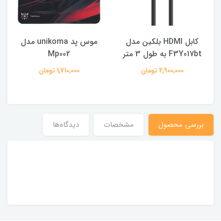
کابل HDMI بلکین مدل
موس پد unikoma مدل
F3Y017bt به طول 3 متر
Mp002
2,900,000 تومان
1,710,000 تومان
بررسی محصول
مشخصات
دیدگاه‌ها