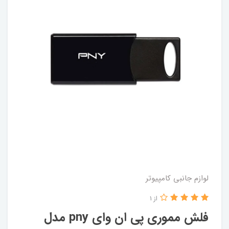
لوازم جانبی کامپیوتر
از 1
فلش مموری پی ان وای pny مدل