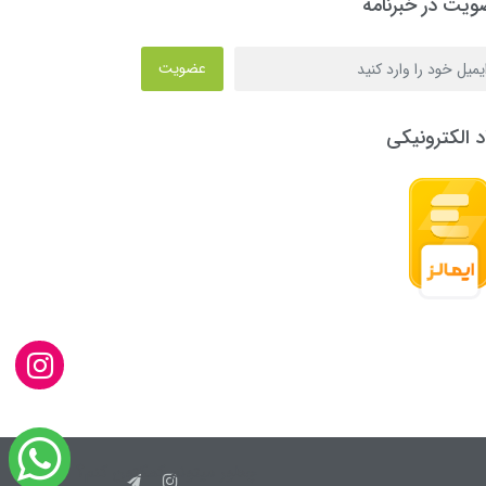
یت در خبرنامه
عضویت
د الکترونیکی
چطور میتونم کمکتون کنم؟