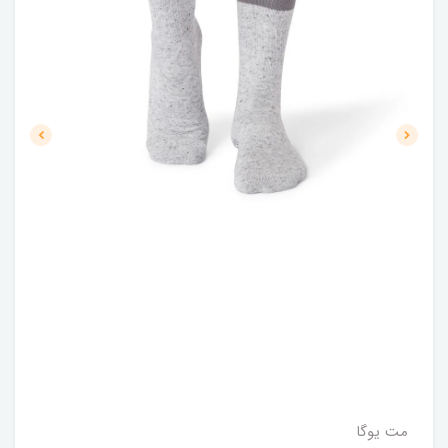
مت یوگا