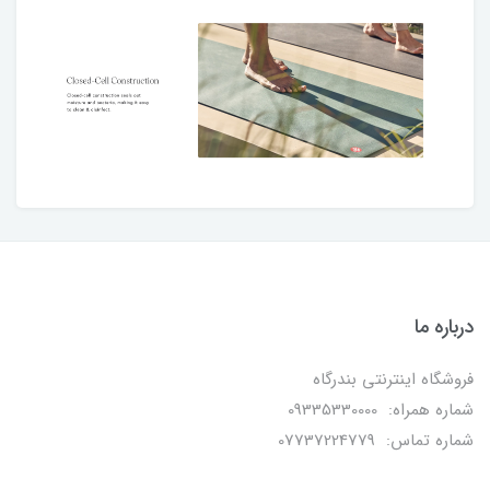
درباره ما
فروشگاه اینترنتی بندرگاه
شماره همراه: 09335330000
شماره تماس: 07737224779