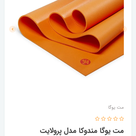
مت یوگا
مت یوگا مندوکا مدل پرولایت