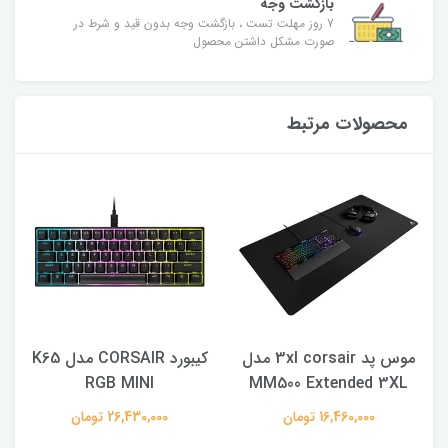
بازگشت وجه
7 روز مهلت تست ، بازگشت وجه بدون قید و شرط در
صورت مشکل داشتن محصول
محصولات مرتبط
موس پد 3xl corsair مدل
کیبورد CORSAIR مدل K65
RGB MINI
MM500 Extended 3XL
16,460,000 تومان
26,430,000 تومان