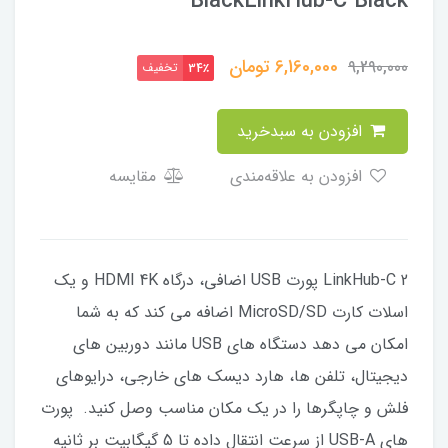
BlackLinkHub-C Black
6,160,000
تومان
9,290,000
تخفیف
34٪
افزودن به سبدخرید
افزودن به علاقه‌مندی
مقایسه
LinkHub-C 2 پورت USB اضافی، درگاه HDMI 4K و یک
اسلات کارت MicroSD/SD اضافه می کند که به شما
امکان می دهد دستگاه های USB مانند دوربین های
دیجیتال، تلفن ها، هارد دیسک های خارجی، درایوهای
فلش و چاپگرها را در یک مکان مناسب وصل کنید. پورت
های USB-A از سرعت انتقال داده تا 5 گیگابیت بر ثانیه