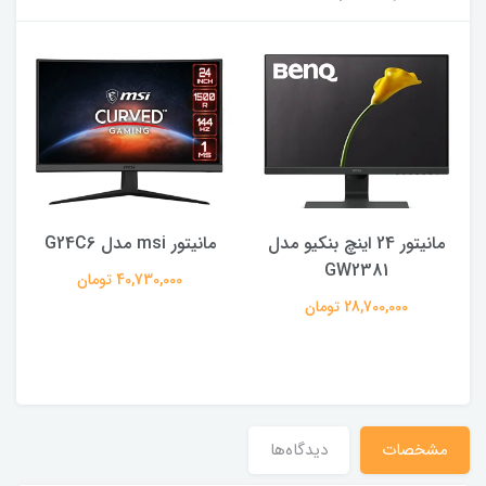
مانیتور 24 اینچ بنکیو مدل
مانیتور msi مدل G24C6
GW2381
40,730,000 تومان
28,700,000 تومان
مشخصات
دیدگاه‌ها