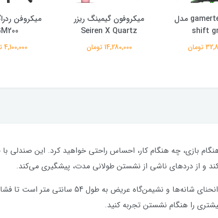
صندلی gamertek مدل
میکروفون گیمینگ ریزر
میکروفن ردرا
M200
Seiren X Quartz
shift g
 تومان
14,280,000 تومان
4,100,000 تومان
Razer En، تمام روز، چه هنگام بازی، چه هنگام کار، احساس راحتی خواهید کرد. این ص
ی‌کند و از دردهای ناشی از نشستن طولانی مدت، پیشگیری می‌کند.
صندلی Razer Enki دارای زاویه ۱۱۰ مخصوص انحنای شانه‌ه
یشتری را هنگام نشستن تجربه کنید.