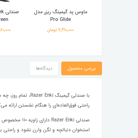
کیبورد باسیم ریزر Cynosa
ماوس پد گیمینگ ریزر مدل
reen
Pro Glide
Lite
10,650,0 تومان
7,410,000 تومان
32,860,000
بررسى محصول
دیدگاه‌ها
با صندلی گیمینگ ki
راحتی فوق‌العاده‌ای را هنگام نشستن ارائه م
استخوان دنبالچه و لگن وارن نشود و راحتی ب