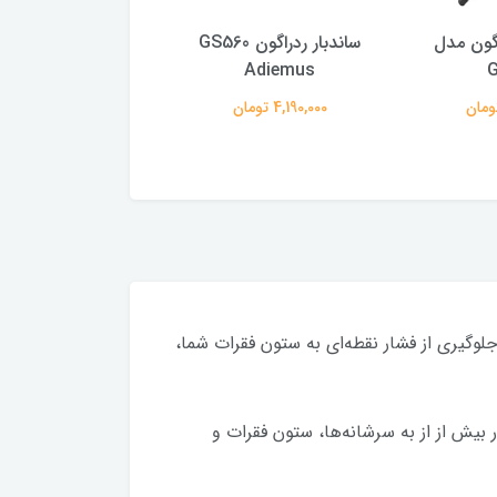
گون مدل
ساندبار ردراگون GS560
هدست گیمینگ ریزر
raken Quartz
Adiemus
G
4,190,000 تومان
13,180,000 تومان
ندلی با جلوگیری از فشار نقطه‌ای به ستون فقرات شما،
ا و نشیمن‌گاه عریض به طول 54 سانتی متر است تا فشار بیش از از به سرشانه‌ها، ستون فقرات و