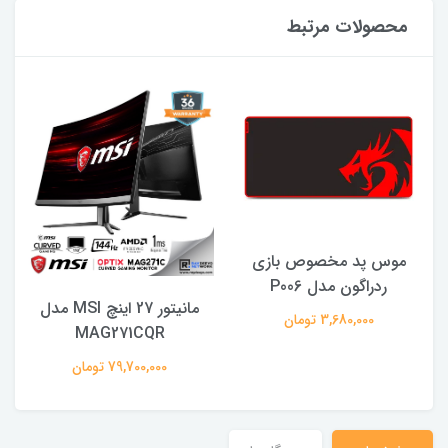
محصولات مرتبط
موس پد مخصوص بازى
ردراگون مدل P006
مانیتور 27 اینچ MSI مدل
3,680,000 تومان
MAG271CQR
79,700,000 تومان