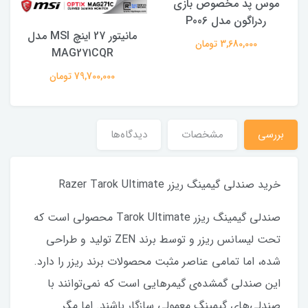
موس پد مخصوص بازى
ردراگون مدل P006
مانیتور 27 اینچ MSI مدل
3,680,000 تومان
MAG271CQR
79,700,000 تومان
بررسی
مشخصات
دیدگاه‌ها
خرید صندلی گیمینگ ریزر Razer Tarok Ultimate
صندلی گیمینگ ریزر Tarok Ultimate محصولی است که
تحت لیسانس ریزر و توسط برند ZEN تولید و طراحی
شده، اما تمامی عناصر مثبت محصولات برند ریزر را دارد.
این صندلی گمشده‌ی گیمرهایی است که نمی‌توانند با
صندلی‌های گیمینگ معمولی سازگار باشند. اما مگر