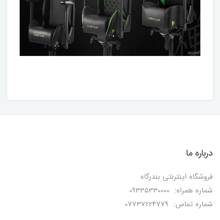
درباره ما
فروشگاه اینترنتی بندرگاه
شماره همراه: 09335330000
شماره تماس: 07737224779