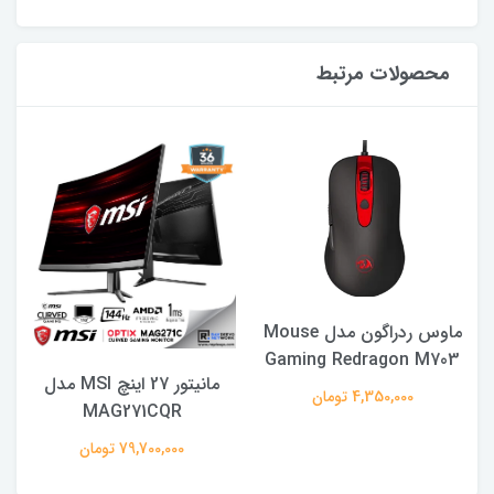
محصولات مرتبط
ماوس ردراگون مدل Mouse
Gaming Redragon M703
مانیتور 27 اینچ MSI مدل
4,350,000 تومان
MAG271CQR
79,700,000 تومان