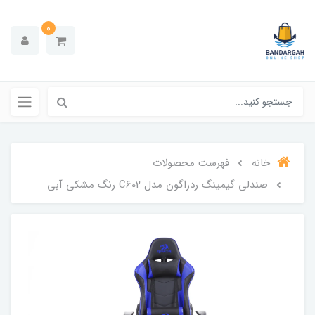
0
خانه
فهرست محصولات
صندلی گیمینگ ردراگون مدل C602 رنگ مشکی آبی