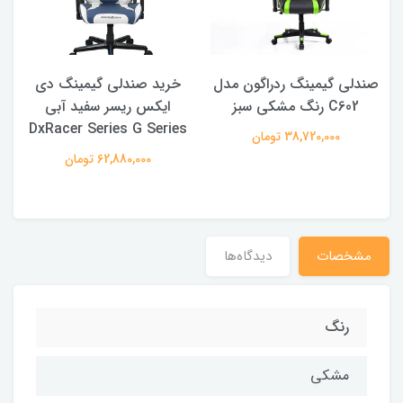
صندلی گیمینگ ردراگون مدل
خرید صندلی گیمینگ دی
C602 رنگ مشکی سبز
ایکس ریسر سفید آبی
DxRacer Series G Series
38,720,000 تومان
62,880,000 تومان
مشخصات
دیدگاه‌ها
رنگ
مشكى