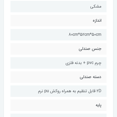
مشكى
اندازه
80cm*52cm*50cm
جنس صندلى
چرم pvc + بدنه فلزی
دسته صندلی
2D قابل تنظیم به همراه روکش pu نرم
پایه