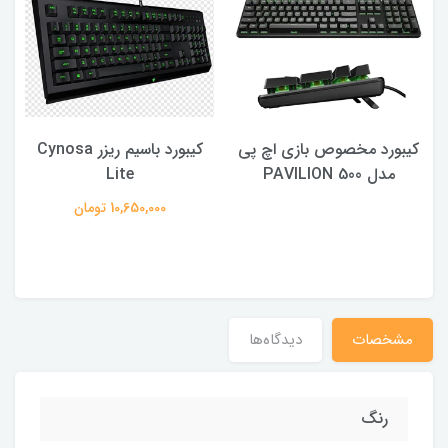
کیبورد مخصوص بازی اچ پی
کیبورد باسیم ریزر Cynosa
ص
مدل PAVILION 500
Lite
10,650,000 تومان
مشخصات
دیدگاه‌ها
رنگ