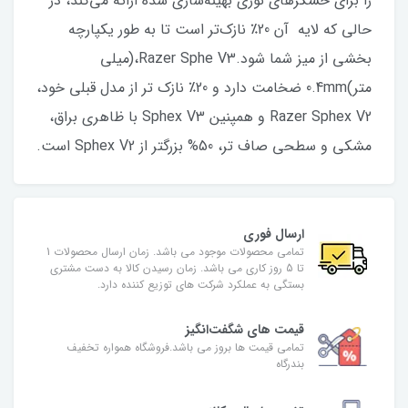
را برای حسگرهای نوری بهینه‌سازی شده ارائه می‌کند، در
حالی که لایه آن 20٪ نازک‌تر است تا به طور یکپارچه
بخشی از میز شما شود.Razer Sphe V3،(میلی
متر)0.4mm ضخامت دارد و 20٪ نازک تر از مدل قبلی خود،
Razer Sphex V2 و همپنین Sphex V3 با ظاهری براق،
مشکی و سطحی صاف تر، 50% بزرگتر از Sphex V2 است.
ارسال فوری
تمامی محصولات موجود می باشد. زمان ارسال محصولات 1
تا 5 روز کاری می باشد. زمان رسیدن کالا به دست مشتری
بستگی به عملکرد شرکت های توزیع کننده دارد.
قیمت های شگفت‌انگیز
تمامی قیمت ها بروز می باشد.فروشگاه همواره تخفیف
بندرگاه