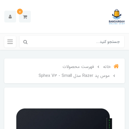
0
خانه
فهرست محصولات
موس پد Razer مدل Sphex V3 - Small