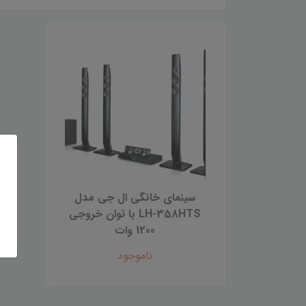
سینمای خانگی ال جی مدل
LH-358HTS با توان خروجی
1200 وات
ناموجود