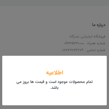
درباره ما
فروشگاه اینترنتی بندرگاه
شماره همراه: 09335330000
شماره تماس: 07737224779
دسترسی سریع
اطلاعیه
تمام محصولات موجود است و قیمت ها بروز می
خانه
وبلاگ
باشد.
لوازم جانبی کامپیوتر
قطعات کامپیوتر
مانیتور
درباره ما