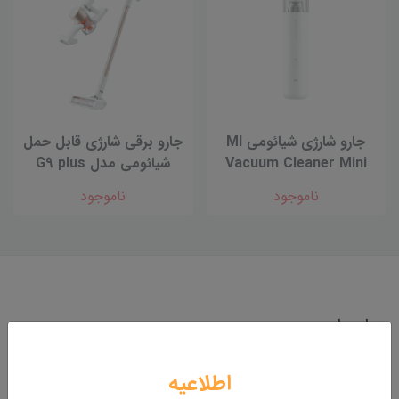
جارو شارژی شیائومی MI
جارو برقی شارژی قابل حمل
Vacuum Cleaner Mini
شیائومی مدل G9 plus
ناموجود
ناموجود
درباره ما
فروشگاه اینترنتی بندرگاه
اطلاعیه
شماره همراه: 09335330000