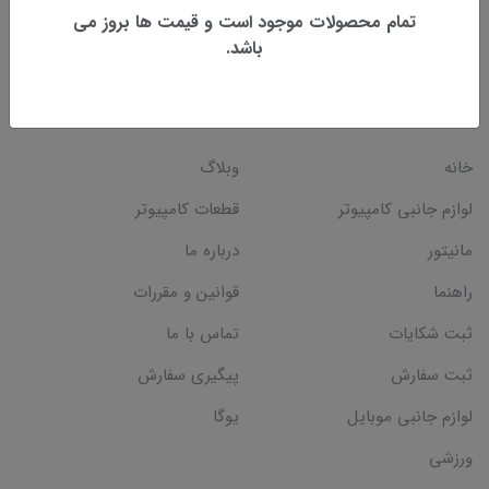
تمام محصولات موجود است و قیمت ها بروز می
شماره تماس: 07737224779
باشد.
دسترسی سریع
خانه
وبلاگ
لوازم جانبی کامپیوتر
قطعات کامپیوتر
مانیتور
درباره ما
راهنما
قوانین و مقررات
ثبت شکایات
تماس با ما
ثبت سفارش
پیگیری سفارش
لوازم جانبی موبایل
یوگا
ورزشی