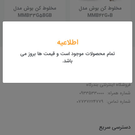
مخلوط کن بوش مدل
مخلوط کن بوش مدل
MMB33G5BGB
MMB42G0B
ناموجود
ناموجود
اطلاعیه
تمام محصولات موجود است و قیمت ها بروز می
باشد.
درباره ما
فروشگاه اینترنتی بندرگاه
شماره همراه: 09335330000
شماره تماس: 07737224779
دسترسی سریع