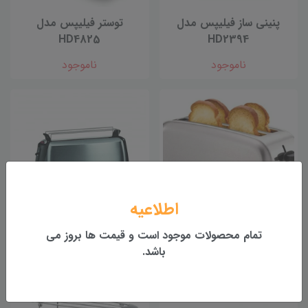
پنینی ساز فیلیپس مدل
توستر فیلیپس مدل
HD4825
HD2394
ناموجود
ناموجود
اطلاعیه
تمام محصولات موجود است و قیمت ها بروز می
توستر تفال مدل TL330D
توستر براون مدل HT600
باشد.
ناموجود
ناموجود