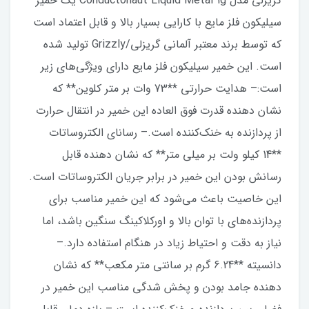
گریزلی مدل Conductonaut Liquid Metal 1g یک خمیر
سیلیکون فلز مایع با کارایی بسیار بالا و قابل اعتماد است
که توسط برند معتبر آلمانی گریزلی/Grizzly تولید شده
است. این خمیر سیلیکون فلز مایع دارای ویژگی‌های زیر
است:– هدایت حرارتی **73 وات بر متر کلوین** که
نشان دهنده قدرت فوق العاده این خمیر در انتقال حرارت
از پردازنده به خنک‌کننده است.– رسانای الکتروساتات
**14 کیلو ولت بر میلی متر** که نشان دهنده قابل
رسانش بودن این خمیر در برابر جریان الکتروساتات است.
این خاصیت باعث می‌شود که این خمیر مناسب برای
پردازنده‌های با توان بالا و اورکلاکینگ سنگین باشد، اما
نیاز به دقت و احتیاط زیاد در هنگام استفاده دارد.–
دانسیته **6.24 گرم بر سانتی متر مکعب** که نشان
دهنده جامد بودن و پخش شدگی مناسب این خمیر در