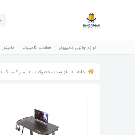
لوازم جانبی کامپیوتر
قطعات کامپیوتر
مانیتور
خانه
فهرست محصولات
میز گیمینگ Twisted Minds طرح A Shaped با نورپردازی RGB