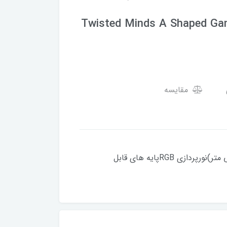
Twisted Minds A Shaped Gam
مقایسه
سازنده : Twisted Mindsطرح رومیزی با بافت فیبر کربن دارای قلاب هدفون، جای لیوان، پد ماوس (80*30*0.2 سانتی متر)نورپردازی RGBپایه های قابل