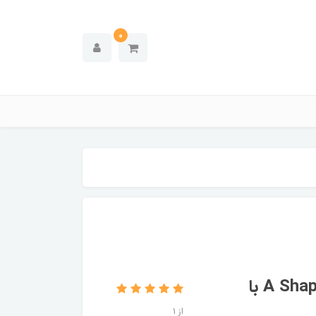
0
میز گیمینگ Twisted Minds طرح A Shaped با
از 1