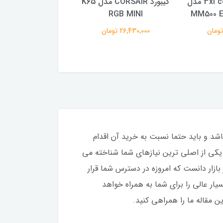
موس پد 3xl corsair مدل
کیبورد CORSAIR مدل K65
هاب و مبدل تایپ
MM500 E
RGB MINI
پرومیت مد
GIGAHUB-C
26,430,000 تومان
6,160,000 تومان
اشد و باید حتما نسبت به خرید آن اقدام
 عنوان یکی از اصلی ترین نیازهای شما شناخته می
رین محصولات عرضه شده در بازار دانست که امروزه در دسترس شما قرار
ار عالی را برای شما به همراه خواهد