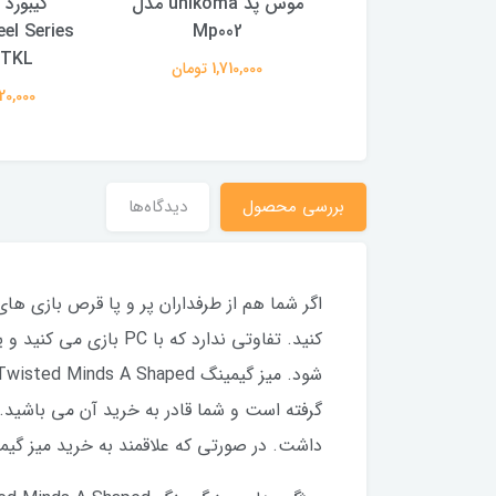
کابل HDMI بلکین مدل
موس پد unikoma مدل
کیبورد 
F3Y017bt1.5MBLK طول
Mp002
el Series
1.5متر
 TKL
1,710,000 تومان
2,060,00 تومان
19,220,000
بررسی محصول
دیدگاه‌ها
اگر شما هم از طرفداران پر و پا قرص بازی ها
کنید. تفاوتی
ندارد که با PC باز
گرفته است و شما قادر به خرید آن می باشید.
داشت. در صورتی که علاقمند به خرید میز گیمینگ Twisted Minds A Shaped با نورپردازی RGB هستید، در ادامه این مقاله ما را 