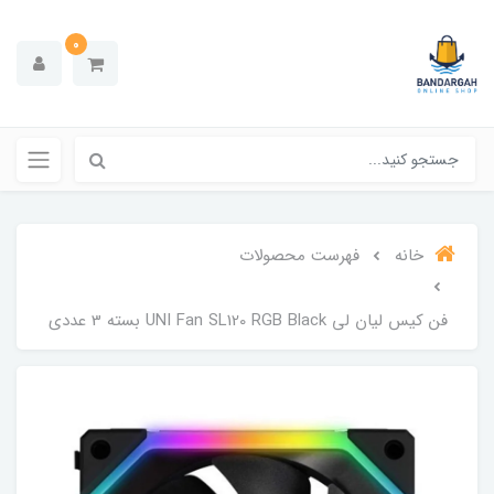
0
خانه
فهرست محصولات
فن کیس لیان لی UNI Fan SL120 RGB Black بسته 3 عددی