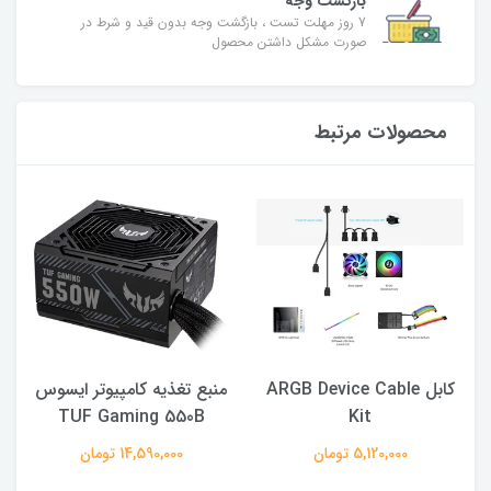
بازگشت وجه
7 روز مهلت تست ، بازگشت وجه بدون قید و شرط در
صورت مشکل داشتن محصول
محصولات مرتبط
كابل ARGB Device Cable
منبع تغذیه کامپیوتر ایسوس
TUF Gaming 550B
Kit
5,120,000 تومان
14,590,000 تومان