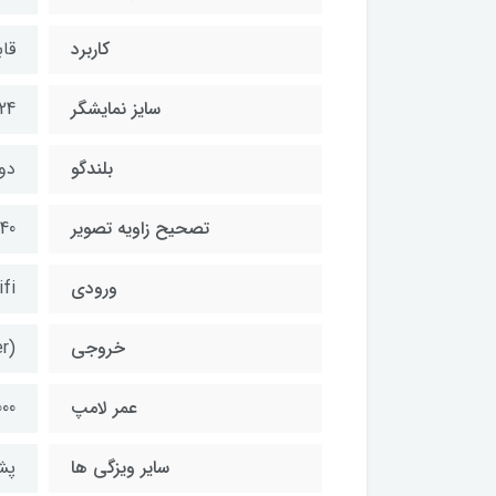
کاربرد
قا
سایز نمایشگر
24 تا 100 این
بلندگو
دو 
تصحیح زاویه تصویر
40 درجه عمودی
ورودی
fi
خروجی
r)
عمر لامپ
.000
سایر ویزگی ها
پشتیبانی