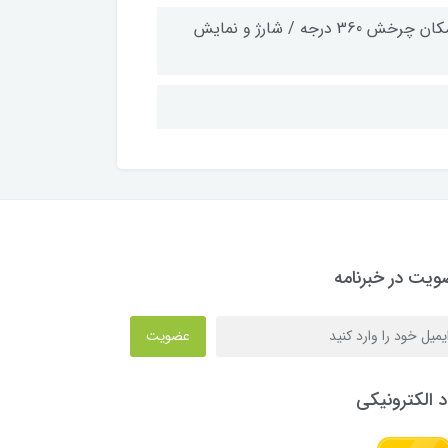
دارای وایرلس داخلی / مجهز به بلوتوث / 16 گیگابایت حافظه داخلی / امکان چرخش 360 درجه / شارژ و نمایش
یت در خبرنامه
عضویت
د الکترونیکی