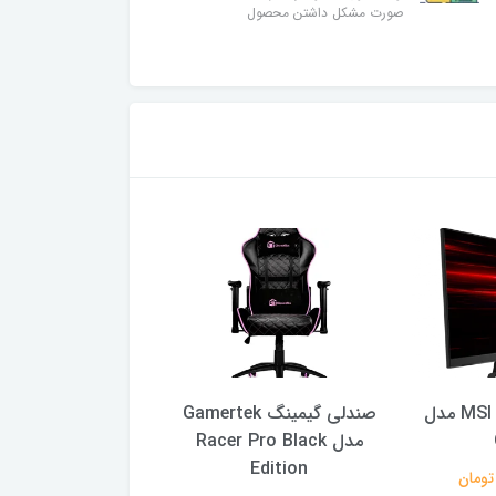
صورت مشکل داشتن محصول
مانیتور 27 اینج MSI مدل
صندلی گیمینگ Gamertek
مدل Racer Pro Black
Z2
Edition
57,240,000 تومان