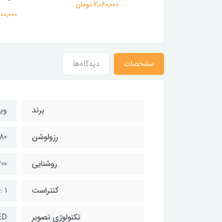
2,060,000 تومان
79,700,000
مشخصات
دیدگاه‌ها
برند
وی
رزولوشن
80
روشنایی
300 ال ای د
کنتراست
1 :120,000
تکنولوژی تصویر
ED