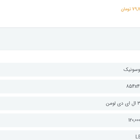
 تومان
وسونیک
854x4
ی لومن
L