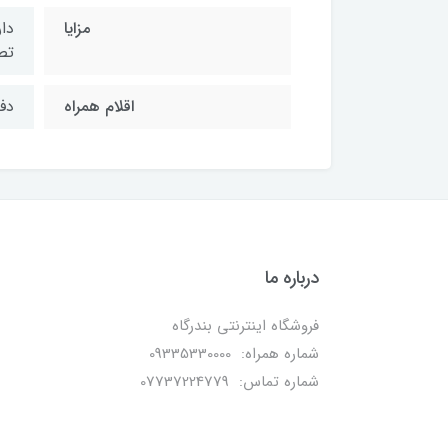
مزایا
تصویر با
اقلام همراه
دفتر
درباره ما
فروشگاه اینترنتی بندرگاه
شماره همراه: 09335330000
شماره تماس: 07737224779