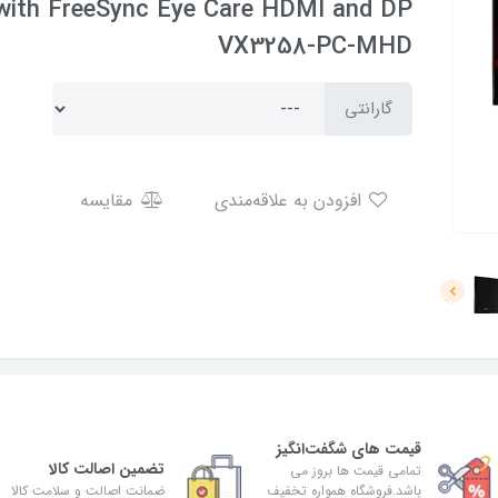
with FreeSync Eye Care HDMI and DP
VX3258-PC-MHD
گارانتی
افزودن به علاقه‌مندی
مقایسه
قیمت های شگفت‌انگیز
تضمین اصالت کالا
تمامی قیمت ها بروز می
باشد.فروشگاه همواره تخفیف
ضمانت اصالت و سلامت کالا