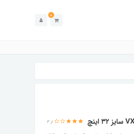
0
از 3