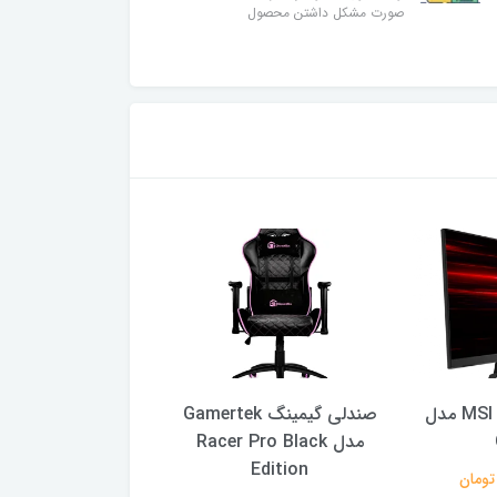
صورت مشکل داشتن محصول
مانیتور 27 اینج MSI مدل
صندلی گیمینگ Gamertek
مدل Racer Pro Black
Z2
Edition
57,240,000 تومان