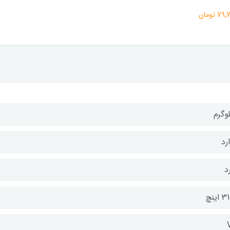
 تومان
وگرم
رد
د
اینچ