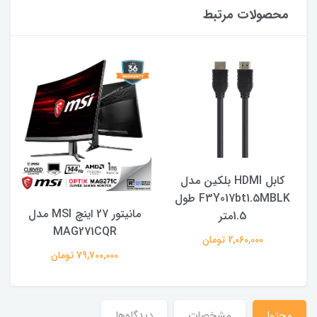
محصولات مرتبط
کابل HDMI بلکین مدل
F3Y017bt1.5MBLK طول
مانیتور 27 اینچ MSI مدل
1.5متر
MAG271CQR
2,060,000 تومان
79,700,000 تومان
محتوا
مشخصات
دیدگاه‌ها