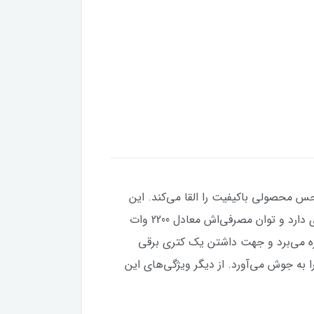
کی حس محصولی باکیفیت را القا می‌کند. این
کتری در دو رنگ مشکی و سفید به بازار ارایه شده تا بتواند پاسخگوی سلایق گوناگون باشد. WK300 ظرفیتی 1.6 لیتری دارد و توان مصرفی‌اش معادل 2200 وات
ره می‌برد و جهت داشتن یک کتری برقی
شدت قابل توصیه است. طبق اعلام براون این کتری تنها در مدت زمان 45 ثانیه آب را به جوش می‌آورد. از دیگر ویژگی‌های این