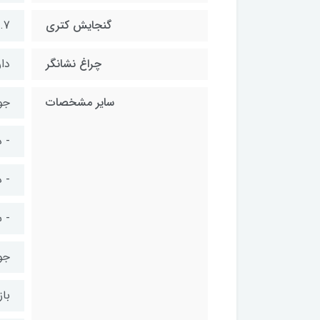
گنجایش کتری
1.7 لی
چراغ نشانگر
دار
سایر مشخصات
جوش
- 
- 
- 
جو
با