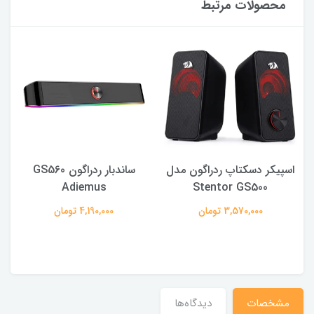
محصولات مرتبط
اسپیکر دسکتاپ ردراگون مدل
ساندبار ردراگون GS560
Adiemus
Stentor GS500
3,570,000 تومان
4,190,000 تومان
مشخصات
دیدگاه‌ها