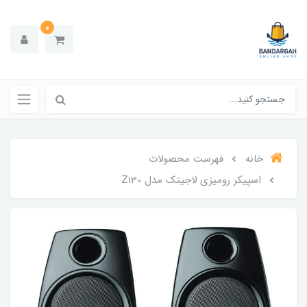
0
خانه
فهرست محصولات
اسپیکر رومیزی لاجیتک مدل Z130