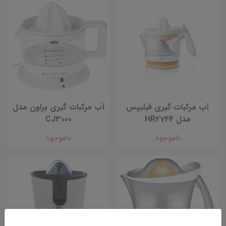
آب مرکبات گیری فیلیپس
آب مرکبات گیری براون مدل
مدل HR2744
CJ3000
ناموجود
ناموجود