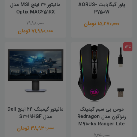
پاور گیگابایت AORUS-
مانیتور 24 اینچ MSI مدل
Optix MAG251RX
P750W
15,270,000 تومان
79,980,000
71,980,000 تومان
13٪
موس بی سیم گیمینگ
مانیتور گیمینگ 24 اینچ Dell
ردراگون مدل Redragon
مدل S2419HGF
M910-ks Ranger Lite
38,930,000 تومان
5,250,000