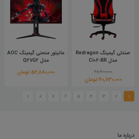
صندلی گیمینگ Redragon
مانیتور منحنی گیمینگ AOC
مدل C102-BR
مدل Q27G2
56,880,000 تومان
78,700,000
40,730,000 تومان
8
7
6
5
4
3
2
1
درباره ما