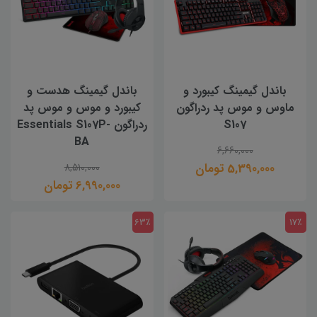
باندل گیمینگ کیبورد و
باندل گیمینگ هدست و
ماوس و موس پد ردراگون
کیبورد و موس و موس پد
S107
ردراگون Essentials S107P-
BA
6,660,000
5,390,000 تومان
8,510,000
6,990,000 تومان
63٪
17٪