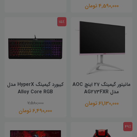
4,590,000 تومان
15٪
مانیتور گیمینگ 27 اینچ AOC
کیبورد گیمینگ HyperX مدل
مدل AG273FXR
Alloy Core RGB
61,130,000 تومان
7,580,000
6,490,000 تومان
49٪