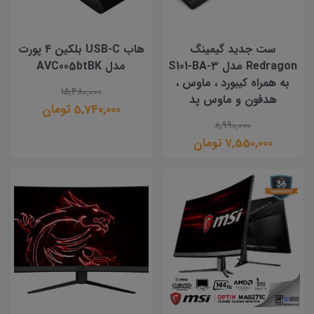
ست جدید گیمینگ
هاب USB-C بلکین 4 پورت
Redragon مدل S101-BA-3
مدل AVC005btBK
به همراه کیبورد ، ماوس ،
15,480,000
هدفون و ماوس پد
5,740,000 تومان
8,990,000
7,550,000 تومان